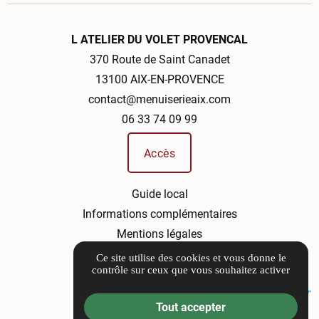
L ATELIER DU VOLET PROVENCAL
370 Route de Saint Canadet
13100 AIX-EN-PROVENCE
contact@menuiserieaix.com
06 33 74 09 99
Accès
Guide local
Informations complémentaires
Mentions légales
Politique de confidentialité
Ce site utilise des cookies et vous donne le
contrôle sur ceux que vous souhaitez activer
Gestion des cookies
Tout accepter